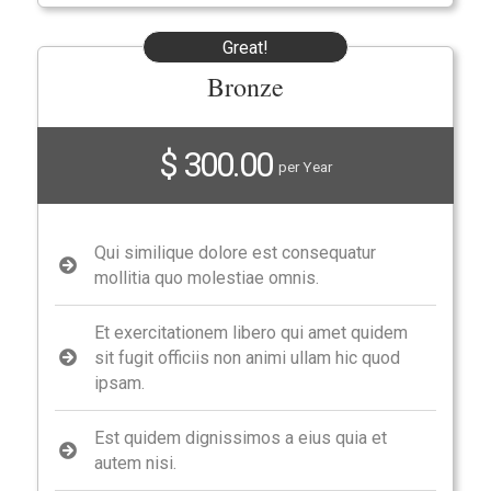
Great!
Bronze
$ 300.00
per Year
Qui similique dolore est consequatur
mollitia quo molestiae omnis.
Et exercitationem libero qui amet quidem
sit fugit officiis non animi ullam hic quod
ipsam.
Est quidem dignissimos a eius quia et
autem nisi.