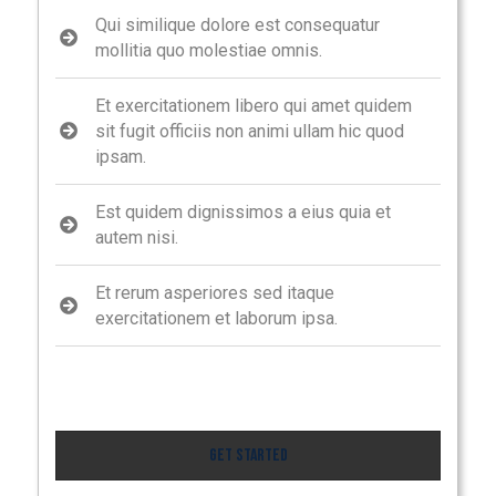
Qui similique dolore est consequatur
mollitia quo molestiae omnis.
Et exercitationem libero qui amet quidem
sit fugit officiis non animi ullam hic quod
ipsam.
Est quidem dignissimos a eius quia et
autem nisi.
Et rerum asperiores sed itaque
exercitationem et laborum ipsa.
Get Started