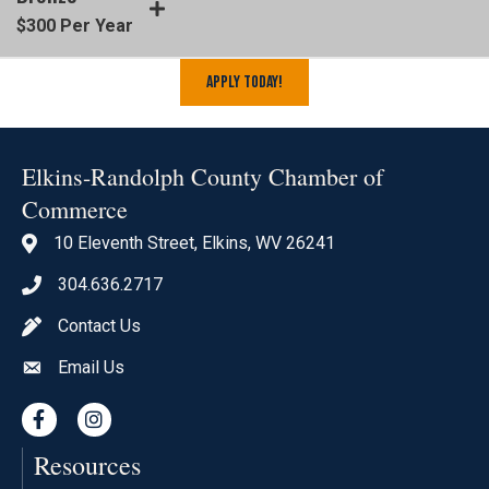
$300 Per Year
Apply Today!
Elkins-Randolph County Chamber of
Commerce
10 Eleventh Street, Elkins, WV 26241
location icon
304.636.2717
Phone icon
Contact Us
pen icon
Email Us
envelope icon
Facebook
Instagram
Resources