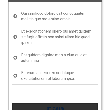
Qui similique dolore est consequatur
mollitia quo molestiae omnis.
Et exercitationem libero qui amet quidem
sit fugit officiis non animi ullam hic quod
ipsam.
Est quidem dignissimos a eius quia et
autem nisi.
Et rerum asperiores sed itaque
exercitationem et laborum ipsa.
Get Started