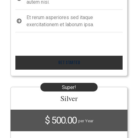
autem nisi.
Et rerum asperiores sed itaque
exercitationem et laborum ipsa.
Get Started
Super!
Silver
$ 500.00
per Year